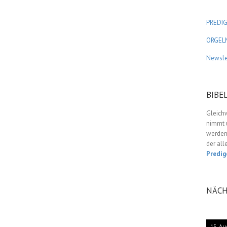
PREDI
ORGEL
Newsle
BIBE
Gleich
nimmt u
werden,
der all
Predig
NÄCH
15. Au