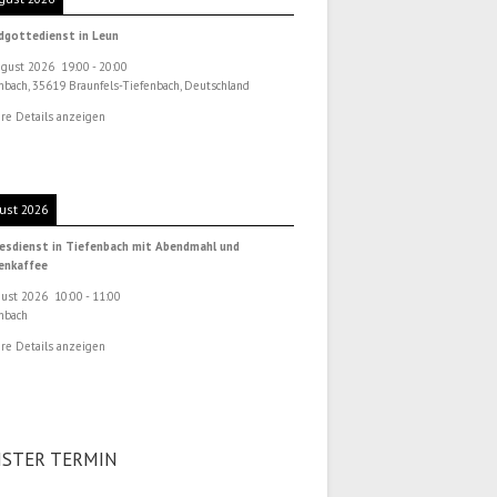
dgottedienst in Leun
ugust 2026
19:00
-
20:00
nbach, 35619 Braunfels-Tiefenbach, Deutschland
re Details anzeigen
ust 2026
esdienst in Tiefenbach mit Abendmahl und
henkaffee
gust 2026
10:00
-
11:00
nbach
re Details anzeigen
STER TERMIN