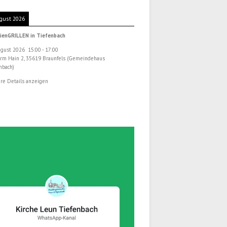
gust 2026
ienGRILLEN in Tiefenbach
ugust 2026
15:00
-
17:00
rm Hain 2, 35619 Braunfels (Gemeindehaus
nbach)
re Details anzeigen