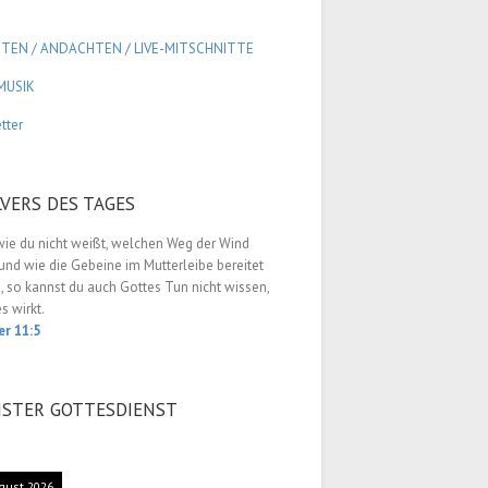
GTEN / ANDACHTEN /
LIVE-MITSCHNITTE
MUSIK
tter
LVERS DES TAGES
wie du nicht weißt, welchen Weg der Wind
nd wie die Gebeine im Mutterleibe bereitet
 so kannst du auch Gottes Tun nicht wissen,
es wirkt.
er 11:5
STER GOTTESDIENST
gust 2026