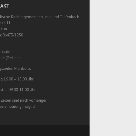
AKT
lische Kirchengemeinden Leun und Tiefenbach
sse 11
Leun
n: 06473/1250
kir.de
bach@ekir.de
szeiten Pfarrbüro:
g 16.00 – 18.00 Uhr
stag 09.00-11.00 Uhr
Zeiten sind nach vorheriger
vereinbarung möglich.