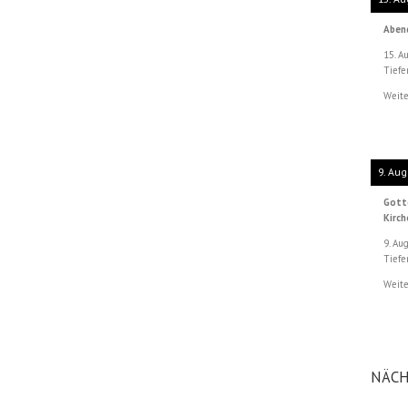
Aben
15. A
Tiefe
Weite
9. Aug
Gott
Kirc
9. Au
Tiefe
Weite
NÄCH