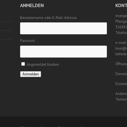
ANMELDEN
KONT
evange
Benutzername oder E-Mail-Adresse
Pfarrga
35638 
Telefo
Passwort
e-mail:
leun@e
tiefen
Öffnung
Angemeldet bleiben
Diensta
Anmelden
Donner
Andere 
Termin