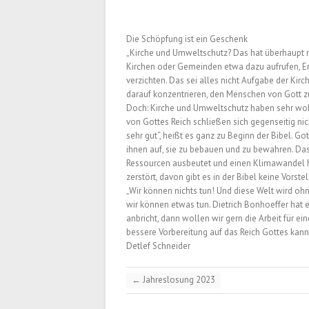
Die Schöpfung ist ein Geschenk
„Kirche und Umweltschutz? Das hat überhaupt ni
Kirchen oder Gemeinden etwa dazu aufrufen, En
verzichten. Das sei alles nicht Aufgabe der Kirc
darauf konzentrieren, den Menschen von Gott zu
Doch: Kirche und Umweltschutz haben sehr woh
von Gottes Reich schließen sich gegenseitig nic
sehr gut“, heißt es ganz zu Beginn der Bibel. G
ihnen auf, sie zu bebauen und zu bewahren. Das
Ressourcen ausbeutet und einen Klimawandel he
zerstört, davon gibt es in der Bibel keine Vorste
„Wir können nichts tun! Und diese Welt wird oh
wir können etwas tun. Dietrich Bonhoeffer hat 
anbricht, dann wollen wir gern die Arbeit für ei
bessere Vorbereitung auf das Reich Gottes kann
Detlef Schneider
←
Jahreslosung 2023