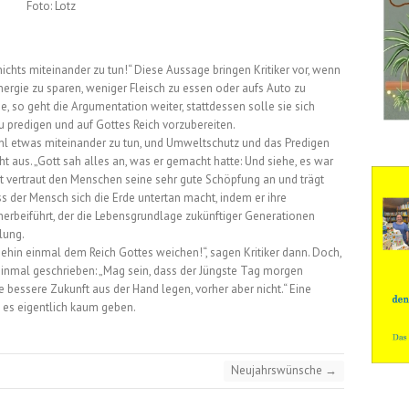
Foto: Lotz
chts miteinander zu tun!“ Diese Aussage bringen Kritiker vor, wenn
ergie zu sparen, weniger Fleisch zu essen oder aufs Auto zu
he, so geht die Argumentation weiter, stattdessen solle sie sich
 predigen und auf Gottes Reich vorzubereiten.
l etwas miteinander zu tun, und Umweltschutz und das Predigen
ht aus. „Gott sah alles an, was er gemacht hatte: Und siehe, es war
ott vertraut den Menschen seine sehr gute Schöpfung an und trägt
s der Mensch sich die Erde untertan macht, indem er ihre
rbeiführt, der die Lebensgrundlage zukünftiger Generationen
llung.
nehin einmal dem Reich Gottes weichen!“, sagen Kritiker dann. Doch,
einmal geschrieben: „Mag sein, dass der Jüngste Tag morgen
ne bessere Zukunft aus der Hand legen, vorher aber nicht.“ Eine
 es eigentlich kaum geben.
Neujahrswünsche
→