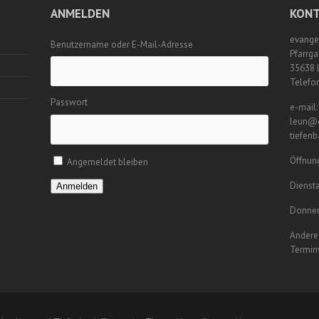
ANMELDEN
KONT
evange
Benutzername oder E-Mail-Adresse
Pfarrga
35638 
Telefo
Passwort
e-mail:
leun@e
tiefen
Öffnung
Angemeldet bleiben
Diensta
Anmelden
Donner
Andere 
Termin