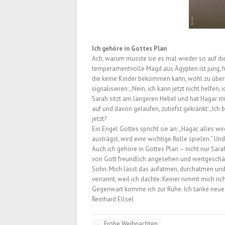
Ich gehöre in Gottes Plan
Ach, warum musste sie es mal wieder so auf die 
temperamentvolle Magd aus Ägypten ist jung, hü
die keine Kinder bekommen kann, wohl zu überm
signalisieren: „Nein, ich kann jetzt nicht helfe
Sarah sitzt am längeren Hebel und hat Hagar m
auf und davon gelaufen, zutiefst gekränkt: „Ich
jetzt?
Ein Engel Gottes spricht sie an: „Hagar, alles w
austrägst, wird eine wichtige Rolle spielen.“ Un
Auch ich gehöre in Gottes Plan – nicht nur Sara
von Gott freundlich angesehen und wertgeschätzt
Sohn. Mich lässt das aufatmen, durchatmen und
verrannt, weil ich dachte: Keiner nimmt mich ric
Gegenwart komme ich zur Ruhe. Ich tanke neue 
Reinhard Ellsel
←
Frohe Weihnachten