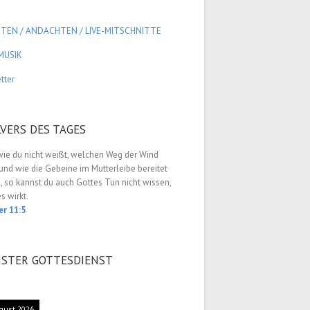
GTEN / ANDACHTEN /
LIVE-MITSCHNITTE
MUSIK
tter
LVERS DES TAGES
wie du nicht weißt, welchen Weg der Wind
nd wie die Gebeine im Mutterleibe bereitet
 so kannst du auch Gottes Tun nicht wissen,
es wirkt.
er 11:5
STER GOTTESDIENST
gust 2026