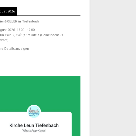
gust 2026
ienGRILLEN in Tiefenbach
ugust 2026
15:00
-
17:00
rm Hain 2, 35619 Braunfels (Gemeindehaus
nbach)
re Details anzeigen