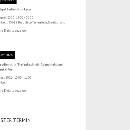
dgottedienst in Leun
ugust 2026
19:00
-
20:00
nbach, 35619 Braunfels-Tiefenbach, Deutschland
re Details anzeigen
ust 2026
esdienst in Tiefenbach mit Abendmahl und
henkaffee
gust 2026
10:00
-
11:00
nbach
re Details anzeigen
STER TERMIN