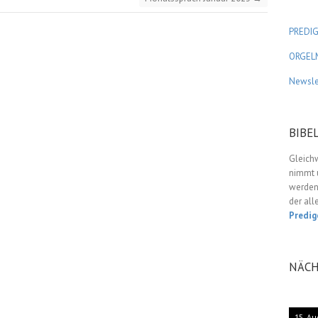
PREDI
ORGEL
Newsle
BIBE
Gleich
nimmt u
werden,
der all
Predig
NÄCH
15. Au