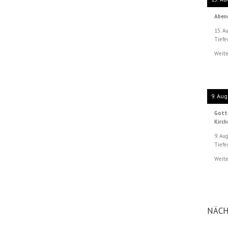
Aben
15. A
Tiefe
Weite
9. Aug
Gott
Kirc
9. Au
Tiefe
Weite
NÄCH