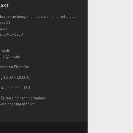
AKT
lische Kirchengemeinden Leun und Tiefenbach
sse 11
Leun
n: 06473/1250
kir.de
bach@ekir.de
szeiten Pfarrbüro:
g 16.00 – 18.00 Uhr
stag 09.00-11.00 Uhr
Zeiten sind nach vorheriger
vereinbarung möglich.