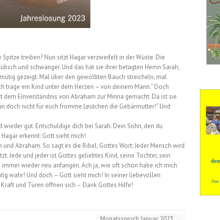
Spitze treiben? Nun sitzt Hagar verzweifelt in der Wüste. Die
bsch und schwanger. Und das hat sie ihrer betagten Herrin Sarah,
ütig gezeigt. Mal über den gewölbten Bauch streicheln, mal
n, ich trage ein Kind unter dem Herzen – von deinem Mann.“ Doch
it dem Einverständnis von Abraham zur Minna gemacht. Da ist sie
 bin doch nicht für euch fromme Leutchen die Gebärmutter!“ Und
ird wieder gut. Entschuldige dich bei Sarah. Dein Sohn, den du
d Hagar erkennt: Gott sieht mich!
h und Abraham. So sagt es die Bibel, Gottes Wort: Jeder Mensch wird
. Jede und jeder ist Gottes geliebtes Kind, seine Tochter, sein
 immer wieder neu anfangen. Ach ja, wie oft schon habe ich mich
htig wahr! Und doch – Gott sieht mich! In seiner liebevollen
Kraft und Türen öffnen sich – Dank Gottes Hilfe!
Monatsspruch Januar 2023
→