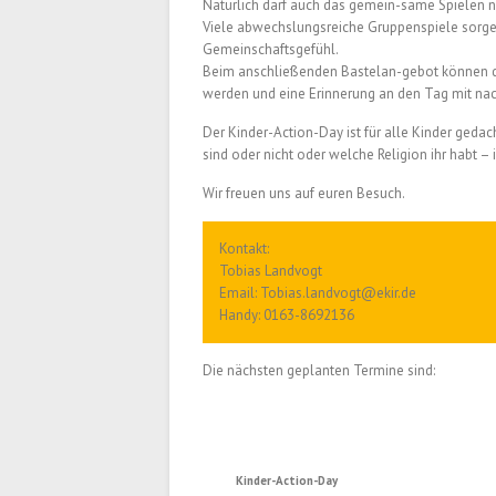
Natürlich darf auch das gemein-same Spielen ni
Viele abwechslungsreiche Gruppenspiele sorge
Gemeinschaftsgefühl.
Beim anschließenden Bastelan-gebot können di
werden und eine Erinnerung an den Tag mit n
Der Kinder-Action-Day ist für alle Kinder gedacht
sind oder nicht oder welche Religion ihr habt –
Wir freuen uns auf euren Besuch.
Kontakt:
Tobias Landvogt
Email: Tobias.landvogt@ekir.de
Handy: 0163-8692136
Die nächsten geplanten Termine sind:
Kinder-Action-Day