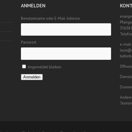
ANMELDEN
KONT
evange
Benutzername oder E-Mail-Adresse
Pfarrga
35638 
Telefo
Passwort
e-mail:
leun@e
tiefen
Öffnung
Angemeldet bleiben
Diensta
Anmelden
Donner
Andere 
Termin