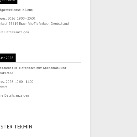
dgottedienst in Leun
ugust 2026
19:00
-
20:00
nbach, 35619 Braunfels-Tiefenbach, Deutschland
re Details anzeigen
ust 2026
esdienst in Tiefenbach mit Abendmahl und
henkaffee
gust 2026
10:00
-
11:00
nbach
re Details anzeigen
STER TERMIN