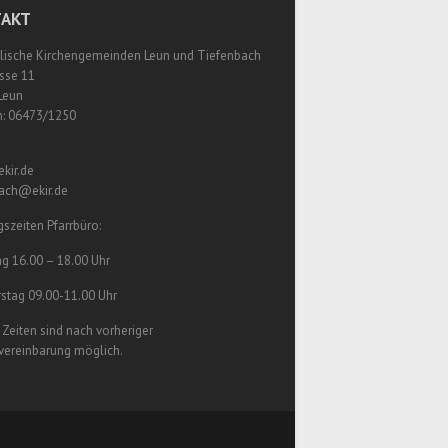
AKT
lische Kirchengemeinden Leun und Tiefenbach
sse 11
Leun
n: 06473/1250
kir.de
bach@ekir.de
szeiten Pfarrbüro:
g 16.00 – 18.00 Uhr
stag 09.00-11.00 Uhr
Zeiten sind nach vorheriger
vereinbarung möglich.