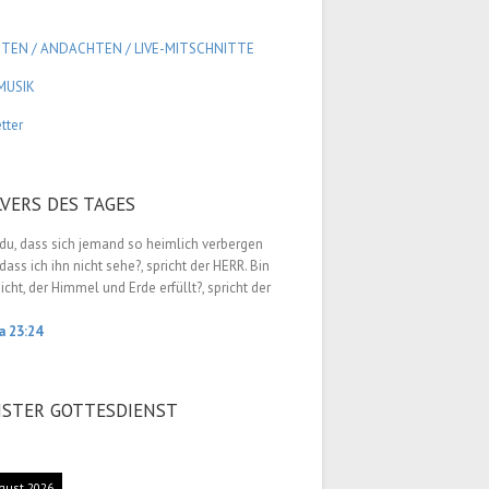
GTEN / ANDACHTEN /
LIVE-MITSCHNITTE
MUSIK
tter
LVERS DES TAGES
du, dass sich jemand so heimlich verbergen
dass ich ihn nicht sehe?, spricht der HERR. Bin
nicht, der Himmel und Erde erfüllt?, spricht der
a 23:24
STER GOTTESDIENST
gust 2026