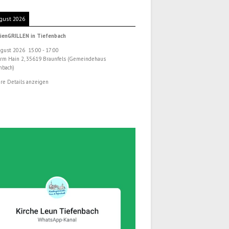
gust 2026
ienGRILLEN in Tiefenbach
ugust 2026
15:00
-
17:00
rm Hain 2, 35619 Braunfels (Gemeindehaus
nbach)
re Details anzeigen