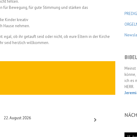
cht fehlen.
n für Bewegung, für gute Stimmung und stärken das
PREDI
e Kinder kreativ
ORGEL
ach Hause nehmen.
Newsle
: egal, ob ihr getauft seid oder nicht, ob eure Eltern in der Kirche
 ihr seid herzlich willkommen.
BIBE
Meinst 
könne, 
ich es 
HERR.
Jeremi
NÄCH
22. August 2026
15. Au