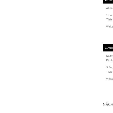
Aben
15. A
Tiefe
Weite
9. Aug
Gott
Kirc
9. Au
Tiefe
Weite
NÄCH