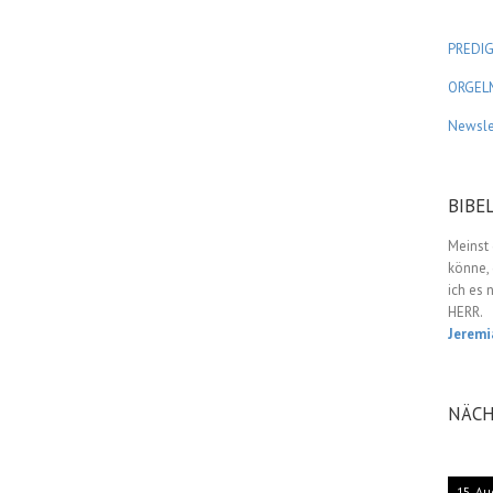
PREDI
ORGEL
Newsle
BIBE
Meinst 
könne, 
ich es 
HERR.
Jeremi
NÄCH
15. Au