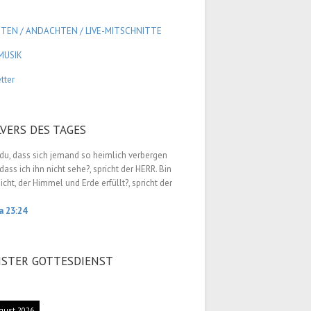
GTEN / ANDACHTEN /
LIVE-MITSCHNITTE
MUSIK
tter
LVERS DES TAGES
du, dass sich jemand so heimlich verbergen
dass ich ihn nicht sehe?, spricht der HERR. Bin
nicht, der Himmel und Erde erfüllt?, spricht der
a 23:24
STER GOTTESDIENST
gust 2026