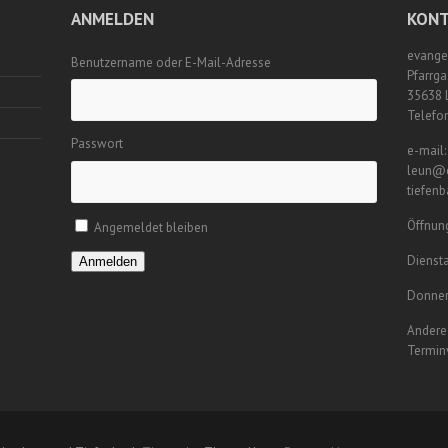
ANMELDEN
KONT
evange
Benutzername oder E-Mail-Adresse
Pfarrga
35638 
Telefo
Passwort
e-mail:
leun@e
tiefen
Öffnung
Angemeldet bleiben
Diensta
Anmelden
Donner
Andere 
Termin