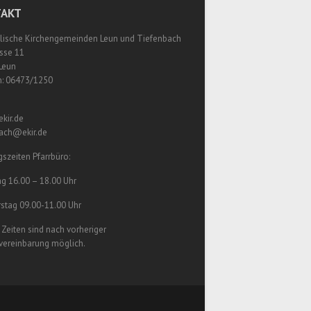
AKT
lische Kirchengemeinden Leun und Tiefenbach
sse 11
Leun
n: 06473/1250
kir.de
bach@ekir.de
szeiten Pfarrbüro:
g 16.00 – 18.00 Uhr
stag 09.00-11.00 Uhr
Zeiten sind nach vorheriger
vereinbarung möglich.