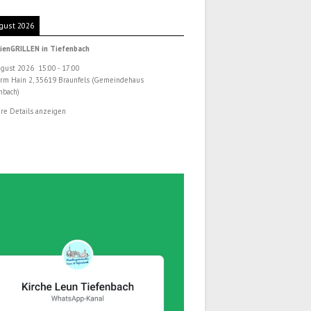
gust 2026
ienGRILLEN in Tiefenbach
ugust 2026
15:00
-
17:00
rm Hain 2, 35619 Braunfels (Gemeindehaus
nbach)
re Details anzeigen