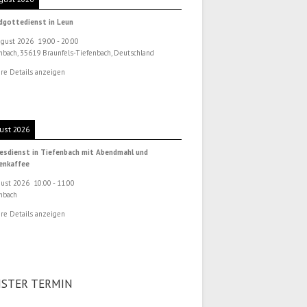
dgottedienst in Leun
ugust 2026
19:00
-
20:00
nbach, 35619 Braunfels-Tiefenbach, Deutschland
re Details anzeigen
ust 2026
esdienst in Tiefenbach mit Abendmahl und
henkaffee
gust 2026
10:00
-
11:00
nbach
re Details anzeigen
STER TERMIN