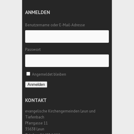
ANMELDEN
Benutzername oder E-Mail-Adresse
Passwort
Angemeldet bleiben
Anmelden
KONTAKT
evangelische Kirchengemeinden Leun und
Tiefenbach
Pfarrgasse 11
35638 Leun