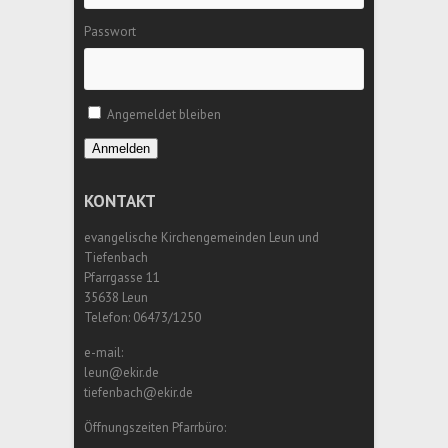
Passwort
Angemeldet bleiben
Anmelden
KONTAKT
evangelische Kirchengemeinden Leun und
Tiefenbach
Pfarrgasse 11
35638 Leun
Telefon: 06473/1250
e-mail:
leun@ekir.de
tiefenbach@ekir.de
Öffnungszeiten Pfarrbüro: