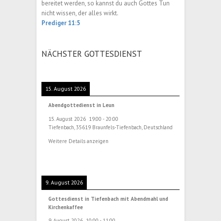
bereitet werden, so kannst du auch Gottes Tun
nicht wissen, der alles wirkt.
Prediger 11:5
NÄCHSTER GOTTESDIENST
15. August 2026
Abendgottedienst in Leun
15. August 2026
19:00
-
20:00
Tiefenbach, 35619 Braunfels-Tiefenbach, Deutschland
Weitere Details anzeigen
9. August 2026
Gottesdienst in Tiefenbach mit Abendmahl und
Kirchenkaffee
9. August 2026
10:00
-
11:00