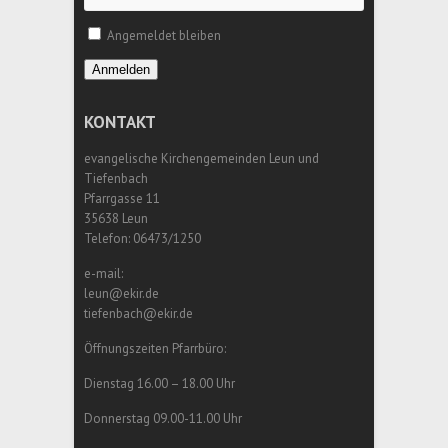
Angemeldet bleiben
Anmelden
KONTAKT
evangelische Kirchengemeinden Leun und
Tiefenbach
Pfarrgasse 11
35638 Leun
Telefon: 06473/1250
e-mail:
leun@ekir.de
tiefenbach@ekir.de
Öffnungszeiten Pfarrbüro:
Dienstag 16.00 – 18.00 Uhr
Donnerstag 09.00-11.00 Uhr