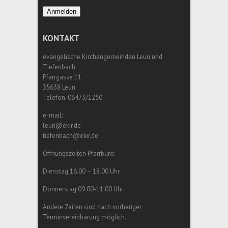
Anmelden
KONTAKT
evangelische Kirchengemeinden Leun und
Tiefenbach
Pfarrgasse 11
35638 Leun
Telefon: 06473/1250
e-mail:
leun@ekir.de
tiefenbach@ekir.de
Öffnungszeiten Pfarrbüro:
Dienstag 16.00 – 18.00 Uhr
Donnerstag 09.00-11.00 Uhr
Andere Zeiten sind nach vorheriger
Terminvereinbarung möglich.