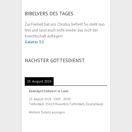
BIBELVERS DES TAGES
Zur Freiheit hat uns Christus befreit! So steht nun
fest und lasst euch nicht wieder das Joch der
Knechtschaft auflegen!
Galater 5:1
NÄCHSTER GOTTESDIENST
15. August 2026
Abendgottedienst in Leun
15. August 2026
19:00
-
20:00
Tiefenbach, 35619 Braunfels-Tiefenbach, Deutschland
Weitere Details anzeigen