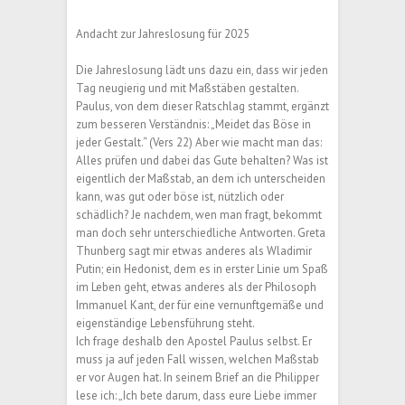
Andacht zur Jahreslosung für 2025
Die Jahreslosung lädt uns dazu ein, dass wir jeden
Tag neugierig und mit Maßstäben gestalten.
Paulus, von dem dieser Ratschlag stammt, ergänzt
zum besseren Verständnis: „Meidet das Böse in
jeder Gestalt.“ (Vers 22) Aber wie macht man das:
Alles prüfen und dabei das Gute behalten? Was ist
eigentlich der Maßstab, an dem ich unterscheiden
kann, was gut oder böse ist, nützlich oder
schädlich? Je nachdem, wen man fragt, bekommt
man doch sehr unterschiedliche Antworten. Greta
Thunberg sagt mir etwas anderes als Wladimir
Putin; ein Hedonist, dem es in erster Linie um Spaß
im Leben geht, etwas anderes als der Philosoph
Immanuel Kant, der für eine vernunftgemäße und
eigenständige Lebensführung steht.
Ich frage deshalb den Apostel Paulus selbst. Er
muss ja auf jeden Fall wissen, welchen Maßstab
er vor Augen hat. In seinem Brief an die Philipper
lese ich: „Ich bete darum, dass eure Liebe immer