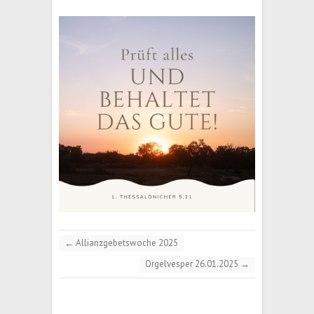
←
Allianzgebetswoche 2025
Orgelvesper 26.01.2025
→