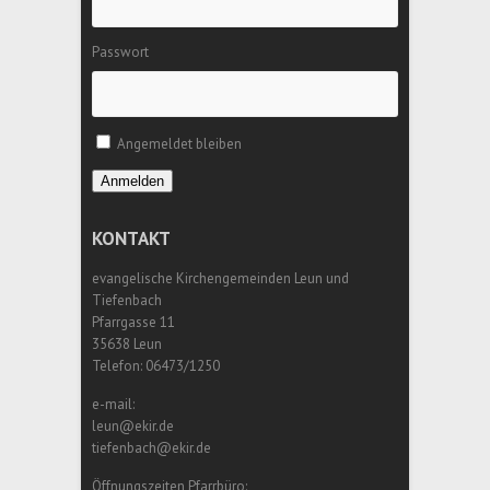
Passwort
Angemeldet bleiben
Anmelden
KONTAKT
evangelische Kirchengemeinden Leun und
Tiefenbach
Pfarrgasse 11
35638 Leun
Telefon: 06473/1250
e-mail:
leun@ekir.de
tiefenbach@ekir.de
Öffnungszeiten Pfarrbüro: