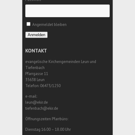
Angemeldet bleiben
Anmelden
KONTAKT
evangelische Kirchengemeinden Leun und
Tiefenbach
Pfarrgasse 11
35638 Leun
Telefon: 06473/1250
e-mail:
leun@ekir.de
tiefenbach@ekir.de
Öffnungszeiten Pfarrbüro:
Dienstag 16.00 – 18.00 Uhr