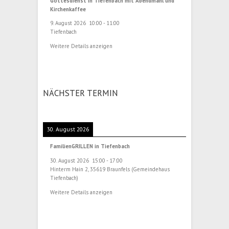
Gottesdienst in Tiefenbach mit Abendmahl und
Kirchenkaffee
9. August 2026
10:00
-
11:00
Tiefenbach
Weitere Details anzeigen
NÄCHSTER TERMIN
30. August 2026
FamilienGRILLEN in Tiefenbach
30. August 2026
15:00
-
17:00
Hinterm Hain 2, 35619 Braunfels (Gemeindehaus
Tiefenbach)
Weitere Details anzeigen