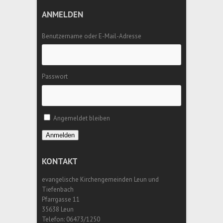
ANMELDEN
Benutzername oder E-Mail-Adresse
Passwort
Angemeldet bleiben
Anmelden
KONTAKT
evangelische Kirchengemeinden Leun und
Tiefenbach
Pfarrgasse 11
35638 Leun
Telefon: 06473/1250