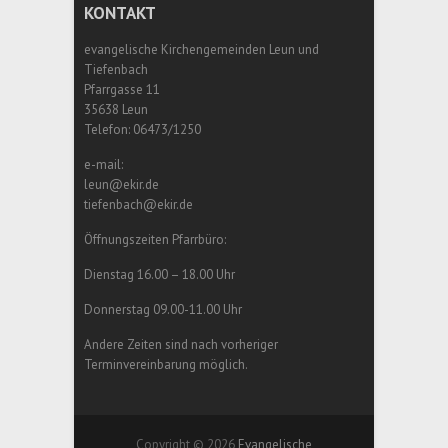
KONTAKT
evangelische Kirchengemeinden Leun und
Tiefenbach
Pfarrgasse 11
35638 Leun
Telefon: 06473/1250
e-mail:
leun@ekir.de
tiefenbach@ekir.de
Öffnungszeiten Pfarrbüro:
Dienstag 16.00 – 18.00 Uhr
Donnerstag 09.00-11.00 Uhr
Andere Zeiten sind nach vorheriger
Terminvereinbarung möglich.
Copyright © 2026
Evangelische