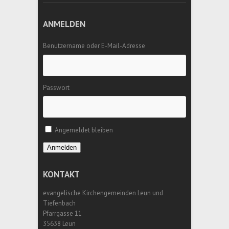
ANMELDEN
Benutzername oder E-Mail-Adresse
Passwort
Angemeldet bleiben
Anmelden
KONTAKT
evangelische Kirchengemeinden Leun und
Tiefenbach
Pfarrgasse 11
35638 Leun