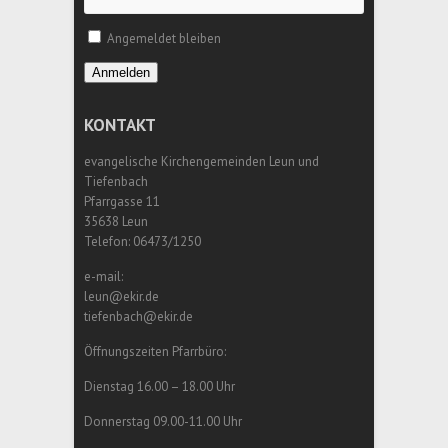
Angemeldet bleiben
Anmelden
KONTAKT
evangelische Kirchengemeinden Leun und
Tiefenbach
Pfarrgasse 11
35638 Leun
Telefon: 06473/1250
e-mail:
leun@ekir.de
tiefenbach@ekir.de
Öffnungszeiten Pfarrbüro:
Dienstag 16.00 – 18.00 Uhr
Donnerstag 09.00-11.00 Uhr