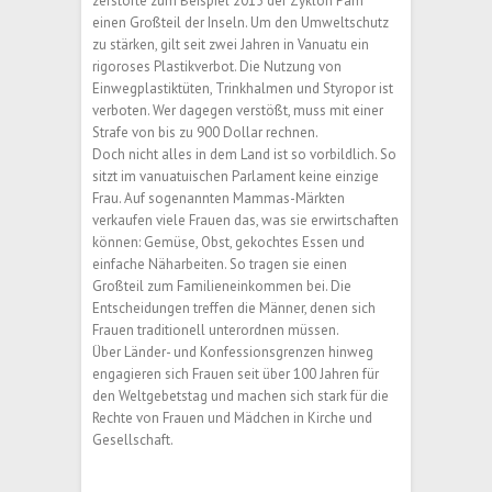
zerstörte zum Beispiel 2015 der Zyklon Pam
einen Großteil der Inseln. Um den Umweltschutz
zu stärken, gilt seit zwei Jahren in Vanuatu ein
rigoroses Plastikverbot. Die Nutzung von
Einwegplastiktüten, Trinkhalmen und Styropor ist
verboten. Wer dagegen verstößt, muss mit einer
Strafe von bis zu 900 Dollar rechnen.
Doch nicht alles in dem Land ist so vorbildlich. So
sitzt im vanuatuischen Parlament keine einzige
Frau. Auf sogenannten Mammas-Märkten
verkaufen viele Frauen das, was sie erwirtschaften
können: Gemüse, Obst, gekochtes Essen und
einfache Näharbeiten. So tragen sie einen
Großteil zum Familieneinkommen bei. Die
Entscheidungen treffen die Männer, denen sich
Frauen traditionell unterordnen müssen.
Über Länder- und Konfessionsgrenzen hinweg
engagieren sich Frauen seit über 100 Jahren für
den Weltgebetstag und machen sich stark für die
Rechte von Frauen und Mädchen in Kirche und
Gesellschaft.