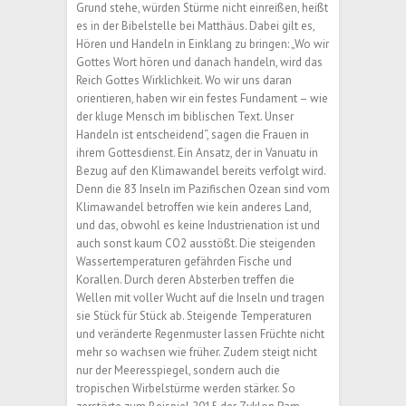
Grund stehe, würden Stürme nicht einreißen, heißt
es in der Bibelstelle bei Matthäus. Dabei gilt es,
Hören und Handeln in Einklang zu bringen: „Wo wir
Gottes Wort hören und danach handeln, wird das
Reich Gottes Wirklichkeit. Wo wir uns daran
orientieren, haben wir ein festes Fundament – wie
der kluge Mensch im biblischen Text. Unser
Handeln ist entscheidend“, sagen die Frauen in
ihrem Gottesdienst. Ein Ansatz, der in Vanuatu in
Bezug auf den Klima­wandel bereits verfolgt wird.
Denn die 83 Inseln im Pazifischen Ozean sind vom
Klimawandel betroffen wie kein anderes Land,
und das, obwohl es keine Industrienation ist und
auch sonst kaum CO2 ausstößt. Die steigenden
Wassertemperaturen gefährden ­Fische und
Korallen. Durch deren Absterben treffen die
Wellen mit voller Wucht auf die Inseln und tragen
sie Stück für Stück ab. Steigende Temperaturen
und veränderte Regenmuster lassen Früchte nicht
mehr so wachsen wie früher. Zudem steigt nicht
nur der Meeresspiegel, sondern auch die
tropischen Wirbelstürme werden stärker. So