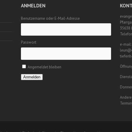
ANMELDEN
KONT
evange
Benutzername oder E-Mail-Adresse
Pfarrga
35638 
Telefo
Passwort
e-mail:
leun@e
tiefen
Öffnung
Angemeldet bleiben
Diensta
Anmelden
Donner
Andere 
Termin