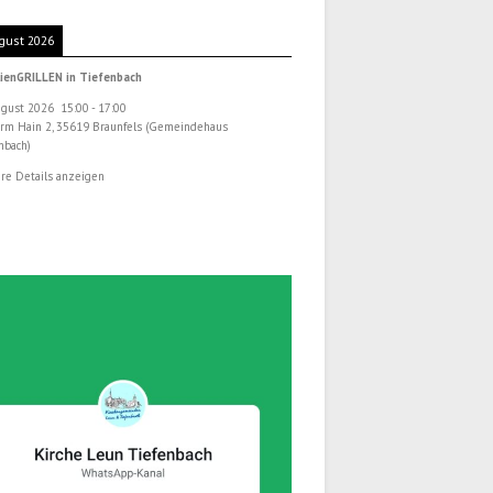
gust 2026
ienGRILLEN in Tiefenbach
ugust 2026
15:00
-
17:00
rm Hain 2, 35619 Braunfels (Gemeindehaus
nbach)
re Details anzeigen