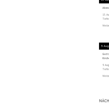
Aben
15. A
Tiefe
Weite
9. Aug
Gott
Kirc
9. Au
Tiefe
Weite
NÄCH