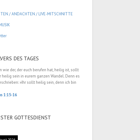
GTEN / ANDACHTEN /
LIVE-MITSCHNITTE
MUSIK
tter
LVERS DES TAGES
 wie der, der euch berufen hat, heilig ist, sollt
r heilig sein in eurem ganzen Wandel. Denn es
eschrieben: »Ihr sollt heilig sein, denn ich bin
us 1:15-16
STER GOTTESDIENST
gust 2026