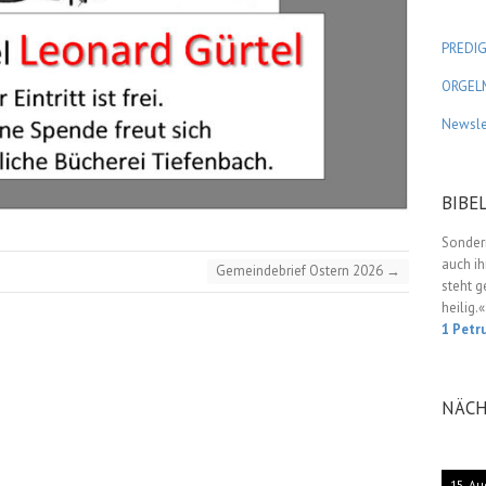
PREDI
ORGEL
Newsle
BIBE
Sondern
auch ih
Gemeindebrief Ostern 2026
→
steht g
heilig.«
1 Petr
NÄCH
15. Au