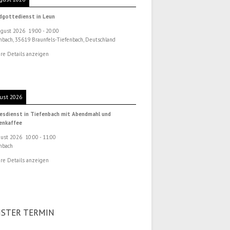
dgottedienst in Leun
ugust 2026
19:00
-
20:00
nbach, 35619 Braunfels-Tiefenbach, Deutschland
re Details anzeigen
ust 2026
esdienst in Tiefenbach mit Abendmahl und
henkaffee
gust 2026
10:00
-
11:00
nbach
re Details anzeigen
STER TERMIN