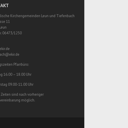
AKT
lische Kirchengemeinden Leun und Tiefenbach
sse 11
Leun
n: 06473/1250
kir.de
bach@ekir.de
szeiten Pfarrbüro:
g 16.00 – 18.00 Uhr
stag 09.00-11.00 Uhr
Zeiten sind nach vorheriger
vereinbarung möglich.