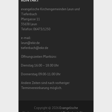
KONTAKT
evangelische Kirchengemeinden Leun und
Tiefenbach
Pfarrgasse 11
35638 Leun
Telefon: 06473/1250
e-mail:
leun@ekir.de
tiefenbach@ekir.de
Öffnungszeiten Pfarrbüro:
Dienstag 16.00 – 18.00 Uhr
Donnerstag 09.00-11.00 Uhr
Andere Zeiten sind nach vorheriger
Terminvereinbarung möglich.
Copyright © 2026
Evangelische