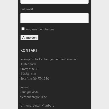
Passwort
Angemeldet bleiben
Anmelden
KONTAKT
evangelische Kirchengemeinden Leun und
Tiefenbach
Pfarrgasse 11
35638 Leun
Telefon: 06473/1250
e-mail:
leun@ekir.de
tiefenbach@ekir.de
Öffnungszeiten Pfarrbüro: