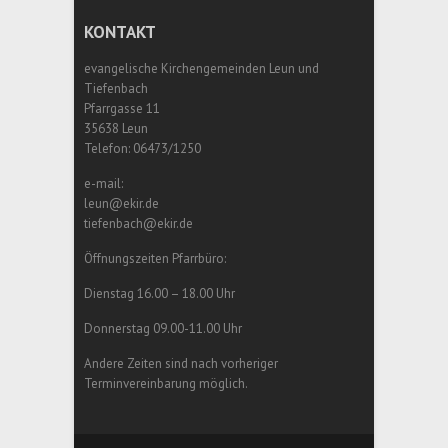
KONTAKT
evangelische Kirchengemeinden Leun und
Tiefenbach
Pfarrgasse 11
35638 Leun
Telefon: 06473/1250
e-mail:
leun@ekir.de
tiefenbach@ekir.de
Öffnungszeiten Pfarrbüro:
Dienstag 16.00 – 18.00 Uhr
Donnerstag 09.00-11.00 Uhr
Andere Zeiten sind nach vorheriger
Terminvereinbarung möglich.