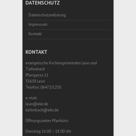
DATENSCHUTZ
Datenschutzerklärung
Impressum
Kontakt
KONTAKT
evangelische Kirchengemeinden Leun und
Tiefenbach
Pfarrgasse 11
35638 Leun
Telefon: 06473/1250
e-mail:
leun@ekir.de
tiefenbach@ekir.de
Öffnungszeiten Pfarrbüro:
Dienstag 16.00 – 18.00 Uhr